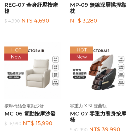
REG-07 全身紓壓按摩
MP-09 無線深層揉捏靠
槍
枕
NT$ 4,690
NT$ 3,280
$ 4,990
HOT
HOT
New
New
按摩椅結合電動沙發
零重力 X SL雙曲軌
MC-06 電動按摩沙發
MC-07 零重力養身按摩
椅
NT$ 15,990
$ 16,990
NT$ 39,990
$ 42,990