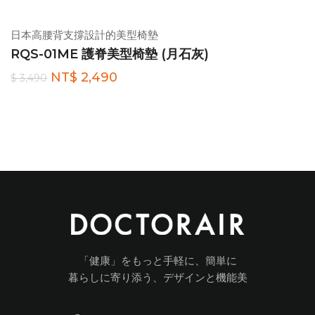
日本高腰背支撐設計的美型椅墊
RQS-01ME 護脊美型椅墊 (月石灰)
NT$ 2,490
$ 3,490
「健康」をもっと手軽に、簡単に
暮らしに寄り添う、デザインと機能美