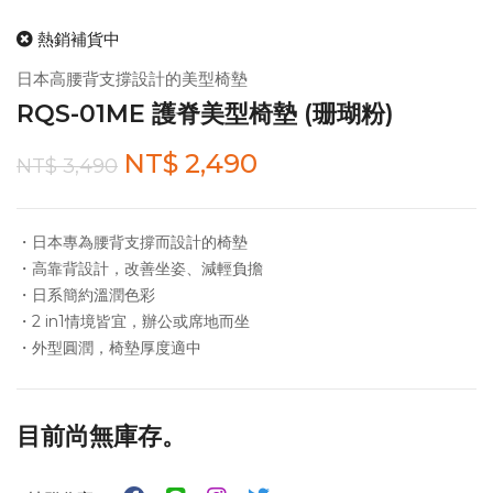
熱銷補貨中
日本高腰背支撐設計的美型椅墊
RQS-01ME 護脊美型椅墊 (珊瑚粉)
NT$ 2,490
NT$ 3,490
・日本專為腰背支撐而設計的椅墊
・高靠背設計，改善坐姿、減輕負擔
・日系簡約溫潤色彩
・2 in1情境皆宜，辦公或席地而坐
・外型圓潤，椅墊厚度適中
目前尚無庫存。